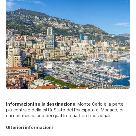
Informazioni sulla destinazione:
Monte Carlo è la parte
più centrale della città-Stato del Principato di Monaco, di
cui costituisce uno dei quattro quartieri tradizionali.
Confina a nord-est con i quartieri Larvotto e La
Ulteriori informazioni
Rousse/Saint Romain, a nord-ovest con i quartieri La