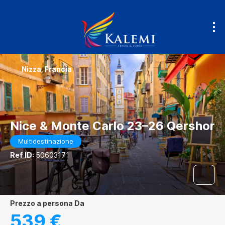
Nizza, Francia
Nice & Monte Carlo 23–26 Qershor
Multidestinazione
Ref ID:
50603171
prezzo a persona Da
539 €