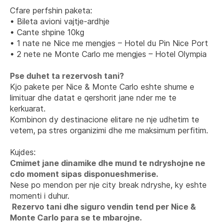
Cfare perfshin paketa:
• Bileta avioni vajtje-ardhje
• Cante shpine 10kg
• 1 nate ne Nice me mengjes – Hotel du Pin Nice Port
• 2 nete ne Monte Carlo me mengjes – Hotel Olympia
Pse duhet ta rezervosh tani?
Kjo pakete per Nice & Monte Carlo eshte shume e 
limituar dhe datat e qershorit jane nder me te 
kerkuarat. 
Kombinon dy destinacione elitare ne nje udhetim te 
vetem, pa stres organizimi dhe me maksimum perfitim.
Kujdes: 
Cmimet jane dinamike dhe mund te ndryshojne ne 
cdo moment sipas disponueshmerise.
Nese po mendon per nje city break ndryshe, ky eshte 
momenti i duhur.
 Rezervo tani dhe siguro vendin tend per Nice & 
Monte Carlo para se te mbarojne.