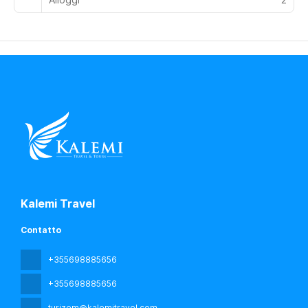
negli spazi pubblici. Il quartiere alla moda di Blloku, un tempo
riservato all'élite comunista, è ora ricco di caffè, cocktail bar
e ristoranti dove gli abitanti del luogo si intrattengono fino a
tarda notte. Il Grande Parco e il Lago Artificiale offrono
un'oasi verde, perfetta per fare jogging, andare in bicicletta
o per un picnic rilassante. Per una vista panoramica,
prendete la funivia Dajti Express per raggiungere il Monte
Dajti, dove troverete sentieri escursionistici, ristoranti e
panorami mozzafiato sulla città e sulla costa adriatica.
Kalemi Travel
Contatto
+355698885656
+355698885656
turizem@kalemitravel.com