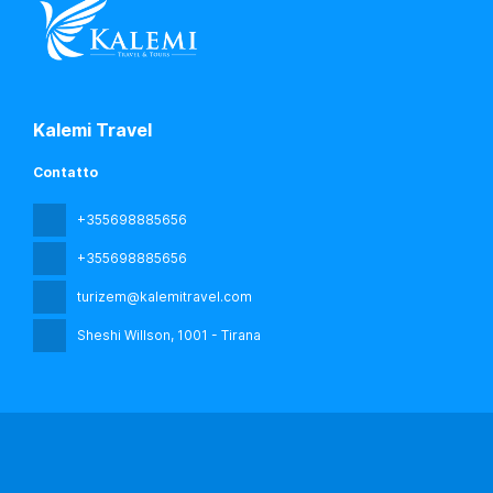
Kalemi Travel
Contatto
+355698885656
+355698885656
turizem@kalemitravel.com
Sheshi Willson
, 1001 - Tirana