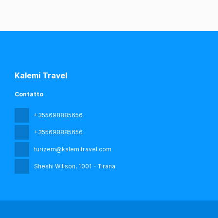
Kalemi Travel
Contatto
+355698885656
+355698885656
turizem@kalemitravel.com
Sheshi Willson
, 1001 - Tirana