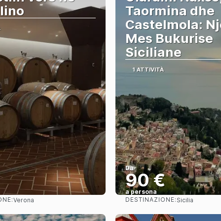
lino
Taormina dhe
Castelmola: Nj
À
Mes Bukurise
Siciliane
1 ATTIVITÀ
Da
€
90 €
a persona
ONE:
DESTINAZIONE:
Verona
Sicilia
Vedere
Vedere