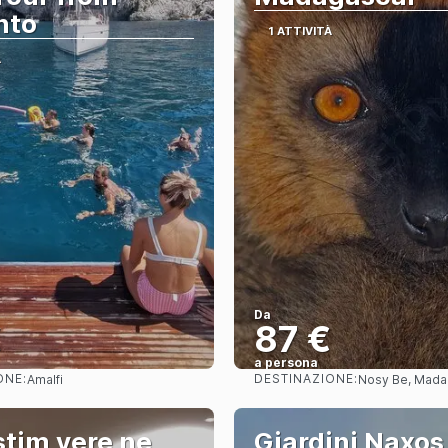
nto
1 ATTIVITÀ
À
Da
€
87 €
a persona
ONE:
DESTINAZIONE:
Amalfi
Nosy Be, Mada
Vedere
Vedere
tim vere ne
Giardini Naxos