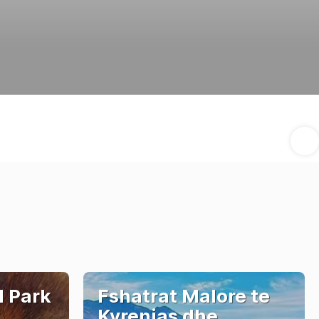
l Park
Fshatrat Malore te
Kyrenias dhe