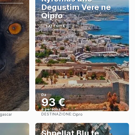
Degustim Vere ne
Qipro
1 ATTIVITÀ
Da
93 €
a persona
DESTINAZIONE:
gascar
Cipro
Vedere
,
Shpellat Blu te