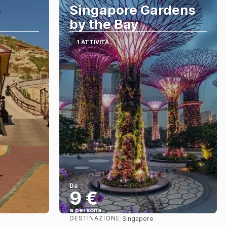
e
Singapore Gardens
by the Bay
1 ATTIVITÀ
Da
9 €
a persona
DESTINAZIONE:
Singapore
Vedere