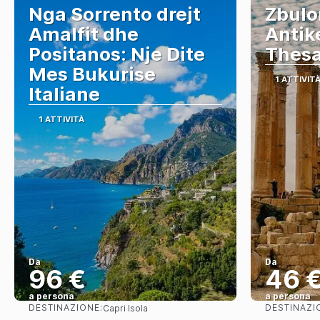
Nga Sorrento drejt
Zbulo
Amalfit dhe
Antik
Positanos: Nje Dite
Thesa
Mes Bukurise
1 ATTIVIT
Italiane
1 ATTIVITÀ
Da
Da
96 €
46 
a persona
a persona
DESTINAZIONE:
DESTINAZI
Capri Isola
Vedere