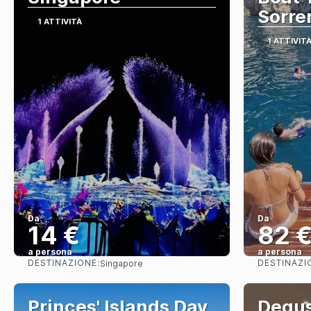
Sorre
1 ATTIVITÀ
1 ATTIVIT
Da
Da
14 €
82 
a persona
a persona
DESTINAZIONE:
DESTINAZI
Singapore
Vedere
Princes' Islands Day
Degus