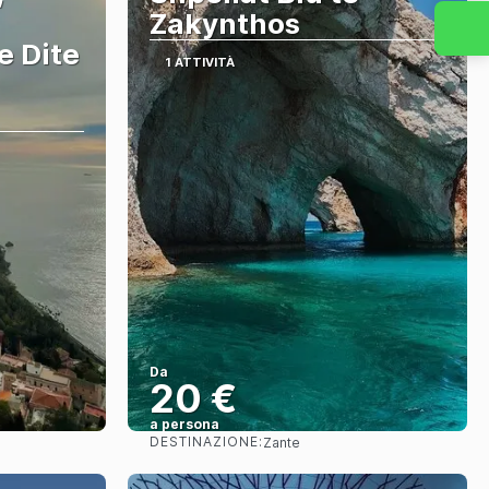
Zakynthos
e Dite
1 ATTIVITÀ
Da
20 €
a persona
DESTINAZIONE:
Zante
Vedere