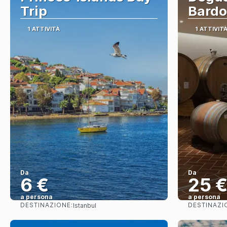
Trip
Bardo
1 ATTIVITÀ
1 ATTIVIT
Da
Da
6 €
25 
a persona
a persona
DESTINAZIONE:
DESTINAZI
Istanbul
Vedere