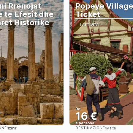
ni Rrenojat
Popeye Villag
e te Efesit dhe
Ticket
ret Historike
1 ATTIVITÀ
À
Da
€
16 €
a persona
ONE:
DESTINAZIONE:
Izmir
Malta
Vedere
Vedere