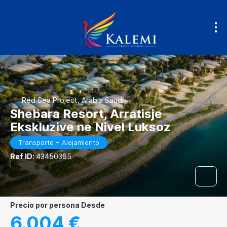
Red Sea Project, Arabia Saudí
Shebara Resort, Arratisje
Ekskluzive ne Nivel Luksoz
Transporte + Alojamiento
Ref ID:
43450365
precio por persona Desde
6.004 €