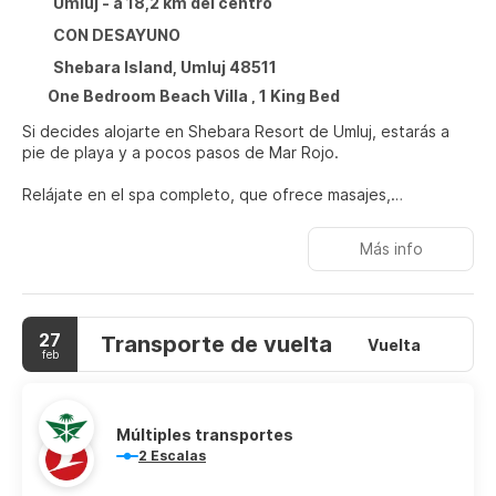
Umluj - a 18,2 km del centro
CON DESAYUNO
Shebara Island, Umluj 48511
One Bedroom Beach Villa , 1 King Bed
Si decides alojarte en Shebara Resort de Umluj, estarás a
pie de playa y a pocos pasos de Mar Rojo.
Relájate en el spa completo, que ofrece masajes,
tratamientos corporales y tratamientos faciales. La diversión
está asegurada en este alojamiento, que ofrece 2 piscinas
Más info
al aire libre, un centro de bienestar abierto las 24 horas y
una pista de tenis al aire libre. Otros servicios de este hotel
incluyen conexión a Internet wifi gratis, servicios de
conserjería y una peluquería.
27
Transporte de vuelta
Vuelta
feb
En las 73 habitaciones, equipadas con piscina privada y
Smart TV, te espera una estancia inolvidable. Para los
momentos de ocio, tienes una por satélite. Entre las
comodidades, se incluyen una zona de estar separada,
Múltiples transportes
minibar (con algunos artículos gratuitos) y teléfono.
2 Escalas
Este hotel cuenta con 3 restaurantes y 2 cafeterías para