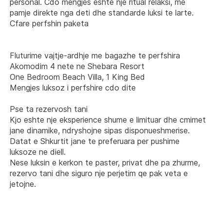
personal. Cdo mengjes eshte nje ritual relaksi, me 
pamje direkte nga deti dhe standarde luksi te larte.
Cfare perfshin paketa
Fluturime vajtje-ardhje me bagazhe te perfshira
Akomodim 4 nete ne Shebara Resort
One Bedroom Beach Villa, 1 King Bed
Mengjes luksoz i perfshire cdo dite
Pse ta rezervosh tani
Kjo eshte nje eksperience shume e limituar dhe cmimet 
jane dinamike, ndryshojne sipas disponueshmerise. 
Datat e Shkurtit jane te preferuara per pushime 
luksoze ne diell.
Nese luksin e kerkon te paster, privat dhe pa zhurme, 
rezervo tani dhe siguro nje perjetim qe pak veta e 
jetojne.