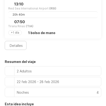
comer algo. Relájate con un buen refresco en uno de los 2
13:10
bares con salón. Se ofrece un desayuno continental
Red Sea International Airport
(RSI)
gratuito todos los días de 07:00 a 11:00.
20h 40m
Tendrás un centro de negocios abierto las 24 horas, un
07:50
servicio de limusina o coche con chófer y tintorería a tu
Tirana Rinas
(TIA)
disposición. Podrás utilizar el servicio de transporte al punto
1 bolso de mano
+1 día
de embarque del ferry (de pago).
Detalles
Resumen del viaje
2 Adultos
22 feb 2026 - 28 feb 2026
Noches
4
Esta idea incluye