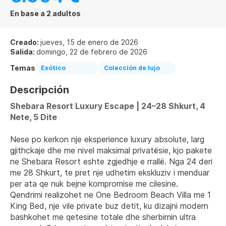
En base a 2 adultos
Creado:
jueves, 15 de enero de 2026
Salida:
domingo, 22 de febrero de 2026
Temas
Exótico
Colección de lujo
Descripción
Shebara Resort Luxury Escape | 24–28 Shkurt, 4 
Nete, 5 Dite
Nese po kerkon nje eksperience luxury absolute, larg 
gjithckaje dhe me nivel maksimal privatësie, kjo pakete 
ne Shebara Resort eshte zgjedhje e rrallë. Nga 24 deri 
me 28 Shkurt, te pret nje udhetim ekskluziv i menduar 
per ata qe nuk bejne kompromise me cilesine.
Qendrimi realizohet ne One Bedroom Beach Villa me 1 
King Bed, nje vile private buz detit, ku dizajni modern 
bashkohet me qetesine totale dhe sherbimin ultra 