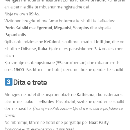
Mengjes ne hotel dhe nisja drejt zones turistike te
Nidrit
, ku na pret
anija per nje dite te mbushur me ngjyra dhe det.
Nisja ne oren
09:45
.
Vizitohen bregdetet me fame boterore te ishullit te Lefkades:
Porto Katsiki
ose
Egremni
,
Meganisi
,
Scorpios
dhe shpella
Papanikolis
.
Gjithashtu ndalese ne
Kefaloni
, ishulli me i madh i
Detit Jon
, dhe ne
ishullin e
Odisese, Itaka
. Gjate dites parashikohen 3-4 ndalesa per
plazh.
Kjo shetitje eshte
opsionale
(35 euro/person) dhe mbaron rreth
ores
18:00
. Pas kthimit ne hotel, qendrim i lire ne qender te ishullit.
Dita e trete
Mengjes ne hotel dhe nisja per plazh ne
Kathisma
, i konsideruar si
plazhi me i bukur i
Lefkades
. Pas plazhit, vizite ne qendren e ishullit
deri ne pasdite.
(Transferta Kathisma – Qendra e ishullit e perfshire ne
cmim).
Ne mbremje, kthim ne hotel dhe pergatitje per
Boat Party
(opsionale – 20 euro/person + 1 pije free)
.