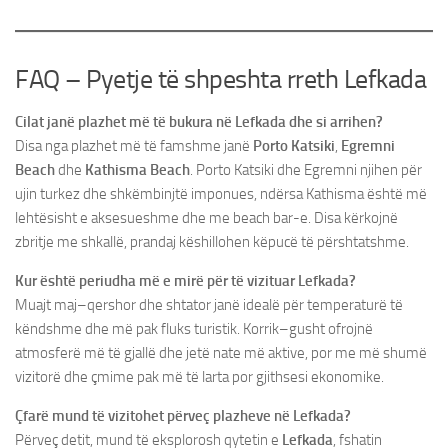
FAQ – Pyetje të shpeshta rreth Lefkada
Cilat janë plazhet më të bukura në Lefkada dhe si arrihen?
Disa nga plazhet më të famshme janë
Porto Katsiki
,
Egremni
Beach
dhe
Kathisma Beach
. Porto Katsiki dhe Egremni njihen për
ujin turkez dhe shkëmbinjtë imponues, ndërsa Kathisma është më
lehtësisht e aksesueshme dhe me beach bar-e. Disa kërkojnë
zbritje me shkallë, prandaj këshillohen këpucë të përshtatshme.
Kur është periudha më e mirë për të vizituar Lefkada?
Muajt maj–qershor dhe shtator janë idealë për temperaturë të
këndshme dhe më pak fluks turistik. Korrik–gusht ofrojnë
atmosferë më të gjallë dhe jetë nate më aktive, por me më shumë
vizitorë dhe çmime pak më të larta por gjithsesi ekonomike.
Çfarë mund të vizitohet përveç plazheve në Lefkada?
Përveç detit, mund të eksplorosh qytetin e
Lefkada
, fshatin