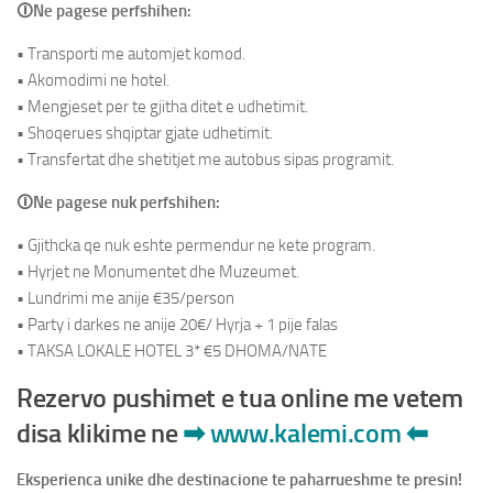
🛈Ne pagese perfshihen:
• Transporti me automjet komod.
• Akomodimi ne hotel.
• Mengjeset per te gjitha ditet e udhetimit.
• Shoqerues shqiptar gjate udhetimit.
• Transfertat dhe shetitjet me autobus sipas programit.
🛈Ne pagese nuk perfshihen:
• Gjithcka qe nuk eshte permendur ne kete program.
• Hyrjet ne Monumentet dhe Muzeumet.
• Lundrimi me anije €35/person
• Party i darkes ne anije 20€/ Hyrja + 1 pije falas
• TAKSA LOKALE HOTEL 3* €5 DHOMA/NATE
Rezervo pushimet e tua online me vetem
disa klikime ne
➡
www.kalemi.com
⬅
Eksperienca unike dhe destinacione te paharrueshme te presin!