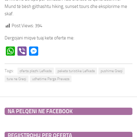
Mund të bësh gjithashtu hiking, sunset tours dhe eksplorime me
skaf.
Post Views:
394
Dergojani miqve tuaj kete oferte me:
WhatsApp
Viber
Messenger
Tags:
oferta plazhi Lefkada
paketa turistike Lefkada
pushime Greqi
ture ne Greqi
udhetime Parga Preveza
NA PELQENI NE FACEBOOK
REGJISTROHU PER OFERTA