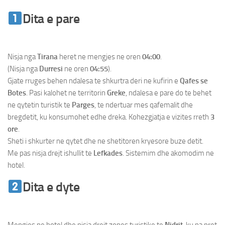
Dita e pare
Lefkada – Parga –
Preveza
Nisja nga
Tirana
heret ne mengjes ne oren
04:00
.
(Nisja nga
Durresi
ne oren
04:55
).
Gjate rruges behen ndalesa te shkurtra deri ne kufirin e
Qafes se
Botes
. Pasi kalohet ne territorin
Greke
, ndalesa e pare do te behet
ne qytetin turistik te
Parges
, te ndertuar mes qafemalit dhe
bregdetit, ku konsumohet edhe dreka. Kohezgjatja e vizites rreth
3
ore
.
Sheti i shkurter ne qytet dhe ne shetitoren kryesore buze detit.
Me pas nisja drejt ishullit te
Lefkades
. Sistemim dhe akomodim ne
hotel.
Dita e dyte
Lefkada – Parga –
Preveza