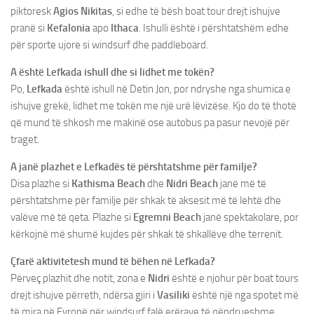
piktoresk
Agios Nikitas
, si edhe të bësh boat tour drejt ishujve
pranë si
Kefalonia
apo
Ithaca
. Ishulli është i përshtatshëm edhe
për sporte ujore si windsurf dhe paddleboard.
A është Lefkada ishull dhe si lidhet me tokën?
Po,
Lefkada
është ishull në Detin Jon, por ndryshe nga shumica e
ishujve grekë, lidhet me tokën me një urë lëvizëse. Kjo do të thotë
që mund të shkosh me makinë ose autobus pa pasur nevojë për
traget.
A janë plazhet e Lefkadës të përshtatshme për familje?
Disa plazhe si
Kathisma Beach
dhe
Nidri Beach
janë më të
përshtatshme për familje për shkak të aksesit më të lehtë dhe
valëve më të qeta. Plazhe si
Egremni Beach
janë spektakolare, por
kërkojnë më shumë kujdes për shkak të shkallëve dhe terrenit.
Çfarë aktivitetesh mund të bëhen në Lefkada?
Përveç plazhit dhe notit, zona e
Nidri
është e njohur për boat tours
drejt ishujve përreth, ndërsa gjiri i
Vasiliki
është një nga spotet më
të mira në Evropë për windsurf falë erërave të qëndrueshme.