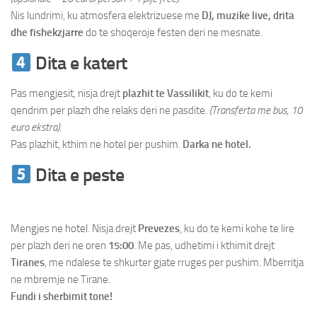
Nis lundrimi, ku atmosfera elektrizuese me
DJ, muzike live, drita
dhe fishekzjarre
do te shoqeroje festen deri ne mesnate.
Dita e katert
Pas mengjesit, nisja drejt
plazhit te Vassilikit
, ku do te kemi
qendrim per plazh dhe relaks deri ne pasdite.
(Transferta me bus, 10
euro ekstra).
Pas plazhit, kthim ne hotel per pushim.
Darka ne hotel.
Dita e peste
Lefkada – Parga –
Preveza
Mengjes ne hotel. Nisja drejt
Prevezes
, ku do te kemi kohe te lire
per plazh deri ne oren
15:00
. Me pas, udhetimi i kthimit drejt
Tiranes
, me ndalese te shkurter gjate rruges per pushim. Mberritja
ne mbremje ne Tirane.
Fundi i sherbimit tone!