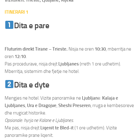
ITINERARI 1
Dita e pare
Udhetim Trieste Ljubljane
Rijeka
Fluturim direkt Tirane – Trieste.
Nisja ne oren
10:30
, mberritja ne
oren
12:10
.
Pas procedurave, nisja drejt
Ljubljanes
(rreth 1 ore udhetim).
Mberritja, sistemim dhe fjetje ne hotel.
Dita e dyte
Mengjes ne hotel. Vizite panoramike ne
Ljubljan
e:
Kalaja e
Ljubljanes
,
Ura e Dragojve
,
Sheshi Preseren
, rruga e kembesoreve
dhe rrugicat historike.
Opsionale: hyrja ne Kalane e Ljubljanes.
Me pas, nisja drejt
Liqenit te Bled-it
(1 ore udhetim). Vizite
panoramike prane liqenit.