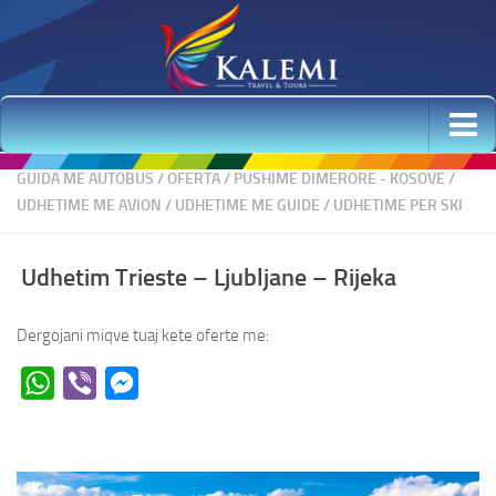
Udhetime me Avion
GUIDA ME AUTOBUS
/
OFERTA
/
PUSHIME DIMERORE - KOSOVE
/
UDHETIME ME AVION
/
UDHETIME ME GUIDE
/
UDHETIME PER SKI
Udhetime Elitare
Udhetime me autobus
Udhetim Trieste – Ljubljane – Rijeka
Krishtlindjet dhe Viti i Ri 2026 & 1, 2 Janar – Oferta
Udhetime per Ski
Dergojani miqve tuaj kete oferte me:
Udhetime me Guide
WhatsApp
Viber
Messenger
Udhetime ne Shqiperi
Udhetim Trieste Ljubljane Rijeka
Udhetime 2 ditore
Udhetime 3 ditore