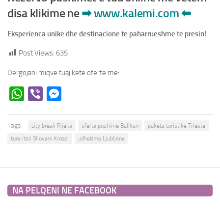
disa klikime ne
➡
www.kalemi.com
⬅
Eksperienca unike dhe destinacione te paharrueshme te presin!
Post Views:
635
Dergojani miqve tuaj kete oferte me:
WhatsApp
Viber
Messenger
Tags:
city break Rijeka
oferta pushime Ballkan
paketa turistike Trieste
ture Itali Slloveni Kroaci
udhetime Ljubljane
NA PELQENI NE FACEBOOK