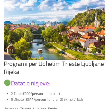
Paketa Individuale
Programi per Udhetim Trieste Ljubljane
Rijeka
Datat e nisjeve:
2 Tetor
€309/person
(Itinerari 1)
5 Dhjetor
€344/person
(Itinerari 2) Ski ne Villach
Vizitohen: Trieste, Ljubjane, Rijeka