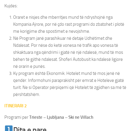
Kujdes:
Oraret e nisjes dhe mberritjes mund të ndryshojnë nga
Kompania Ajrore, por në çdo rast programi do zbatohet i plotë
me korigjime dhe spostimet e nevojshme.
Në Program janë parashikuar në detaje Udhëtimet dhe
Ndalesat. Por nëse do ketë vonesa në trafik apo vonesa të
shkaktuara nga qëndrimi i gjatë në një ndalesë, mund të mos
bëhen të gjithë ndalesat. Shoferi Autobusit ka ndalesë ligjore
në orarin e punës.
Ky program është Ekonomik. Hotelet mund të mos jenë në
qendër. Informohuni paraprakisht për emrat e Hoteleve gjatë
turit. Ne si Operator përpiqemi që Hotelet të zgjidhen sa më të
përshtatshëm.
ITINERARI 2
Programi per
Trieste – Ljubljana – Ski ne Villach
Dita e pare
Udhetim Trieste Ljubljane