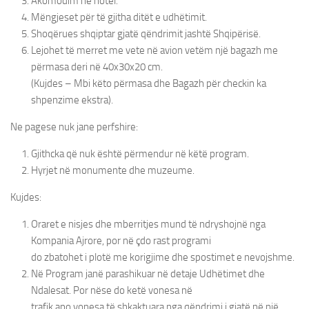
Akomodim në hotel.
Mëngjeset për të gjitha ditët e udhëtimit.
Shoqërues shqiptar gjatë qëndrimit jashtë Shqipërisë.
Lejohet të merret me vete në avion vetëm një bagazh me
përmasa deri në 40x30x20 cm.
(Kujdes – Mbi këto përmasa dhe Bagazh për checkin ka
shpenzime ekstra).
Ne pagese nuk jane perfshire:
Gjithcka që nuk është përmendur në këtë program.
Hyrjet në monumente dhe muzeume.
Kujdes:
Oraret e nisjes dhe mberritjes mund të ndryshojnë nga
Kompania Ajrore, por në çdo rast programi
do zbatohet i plotë me korigjime dhe spostimet e nevojshme.
Në Program janë parashikuar në detaje Udhëtimet dhe
Ndalesat. Por nëse do ketë vonesa në
trafik apo vonesa të shkaktuara nga qëndrimi i gjatë në një