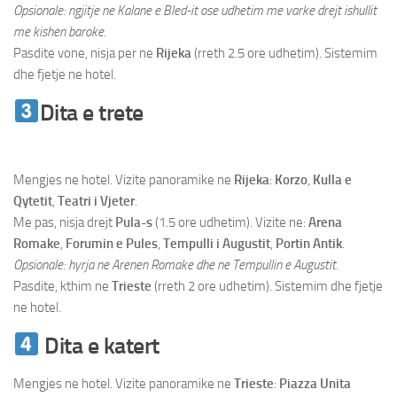
Opsionale: ngjitje ne Kalane e Bled-it ose udhetim me varke drejt ishullit
me kishen baroke.
Pasdite vone, nisja per ne
Rijeka
(rreth 2.5 ore udhetim). Sistemim
dhe fjetje ne hotel.
Dita e trete
Udhetim Trieste
Ljubljane Rijeka
Mengjes ne hotel. Vizite panoramike ne
Rijeka
:
Korzo
,
Kulla e
Qytetit
,
Teatri i Vjeter
.
Me pas, nisja drejt
Pula-s
(1.5 ore udhetim). Vizite ne:
Arena
Romake
,
Forumin e Pules
,
Tempulli i Augustit
,
Portin Antik
.
Opsionale: hyrja ne Arenen Romake dhe ne Tempullin e Augustit.
Pasdite, kthim ne
Trieste
(rreth 2 ore udhetim). Sistemim dhe fjetje
ne hotel.
Dita e katert
Mengjes ne hotel. Vizite panoramike ne
Trieste
:
Piazza Unita