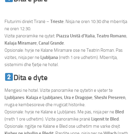
Rijeka
Fluturimi direkt Tiranë –
Trieste
. Nisja ne oren 10:30 dhe mberritja
ne oren 12:30.
Vizite panoramike ne qytet:
Piazza Unità d’Italia
,
Teatro Romano
,
Kalaja Miramare
,
Canal Grande
.
Opsionale: hyrje ne Kalane Miramare ose ne Teatrin Roman. Pas
vizites, nisja per ne
Ljubljana
(rreth 1 ore udhetim). Mberritja,
sistemimi dhe fjetje ne hotel.
Dita e dyte
Mengjesi ne hotel. Vizite panoramike ne qytetin e vjeter te
Ljubljanes
:
Kalaja e Ljubljanes
,
Ura e Dragojve
,
Sheshi Preseren
,
rruga e kembesoreve dhe rrugicat historike.
Opsionale: hyrje ne Kalane e Ljubljanes. Me pas, nisja per ne
Bled
(rreth 1 ore udhetim). Vizite panoramike pranë
Liqenit te Bled
.
Opsionale: ngjitje ne Kalane e Bled ose udhetim me varke drejt
Kishes ne ishullin e Bledit
. Pasdite vone, nisja per ne
Villach
(rreth