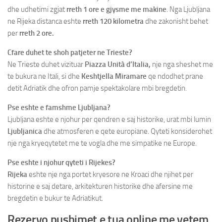
dhe udhetimi zgjat
rreth 1 ore e gjysme me makine
. Nga Ljubljana
ne Rijeka distanca eshte
rreth 120 kilometra
dhe zakonisht behet
per
rreth 2 ore.
Cfare duhet te shoh patjeter ne Trieste?
Ne Trieste duhet vizituar
Piazza Unità d’Italia,
nje nga sheshet me
te bukura ne Itali, si dhe
Keshtjella Miramare
qe ndodhet prane
detit Adriatik dhe ofron pamje spektakolare mbi bregdetin.
Pse eshte e famshme Ljubljana?
Ljubljana eshte e njohur per qendren e saj historike, urat mbi lumin
Ljubljanica
dhe atmosferen e qete europiane. Qyteti konsiderohet
nje nga kryeqytetet me te vogla dhe me simpatike ne Europe.
Pse eshte i njohur qyteti i Rijekes?
Rijeka
eshte nje nga portet kryesore ne Kroaci dhe njihet per
historine e saj detare, arkitekturen historike dhe afersine me
bregdetin e bukur te Adriatikut.
Rezervo pushimet e tua online me vetem