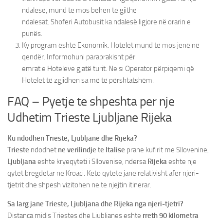
ndalesë, mund të mos bëhen të gjithë
ndalesat. Shoferi Autobusit ka ndalesë ligjore në orarin e
punës.
Ky program është Ekonomik. Hotelet mund të mos jenë në
qendër. Informohuni paraprakisht për
emrat e Hoteleve gjatë turit. Ne si Operator përpiqemi që
Hotelet të zgjidhen sa më të përshtatshëm.
FAQ – Pyetje te shpeshta per nje
Udhetim Trieste Ljubljane Rijeka
Ku ndodhen Trieste, Ljubljane dhe Rijeka?
Trieste
ndodhet
ne verilindje te Italise
prane kufirit me Sllovenine,
Ljubljana
eshte kryeqyteti i Sllovenise, ndersa
Rijeka
eshte nje
qytet bregdetar ne Kroaci. Keto qytete jane relativisht afer njeri-
tjetrit dhe shpesh vizitohen ne te njejtin itinerar.
Sa larg jane Trieste, Ljubljana dhe Rijeka nga njeri-tjetri?
Distanca midis Triestes dhe Ljubljanes eshte
rreth 90 kilometra