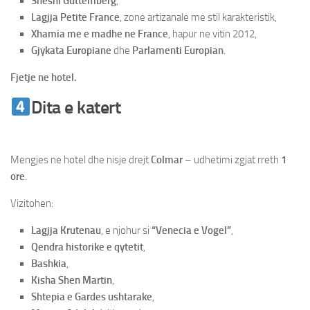
Sheshi Guttemberg
,
Lagjja Petite France
, zone artizanale me stil karakteristik,
Xhamia me e madhe ne France
, hapur ne vitin 2012,
Gjykata Europiane
dhe
Parlamenti Europian
.
Fjetje ne hotel.
Dita e katert
Udhetim ne Strasburg
& Shtutgart
Mengjes ne hotel dhe nisje drejt
Colmar
– udhetimi zgjat rreth
1
ore
.
Vizitohen:
Lagjja Krutenau
, e njohur si
“Venecia e Vogel”
,
Qendra historike e qytetit
,
Bashkia
,
Kisha Shen Martin
,
Shtepia e Gardes ushtarake
,