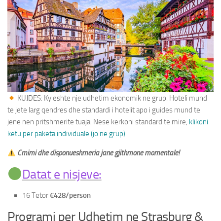
Paketa Individuale
KUJDES: Ky eshte nje udhetim ekonomik ne grup. Hoteli mund
te jete larg qendres dhe standardi i hotelit apo i guides mund te
jene nen pritshmerite tuaja. Nese kerkoni standard te mire,
klikoni
ketu per paketa individuale (jo ne grup)
Cmimi dhe disponueshmeria jane gjithmone momentale!
Datat e nisjeve:
16 Tetor
€428/person
Programi per Udhetim ne Strasburg &