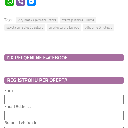
WhatsApp
Viber
Messenger
Tags:
city break Gjermani France
oferta pushime Europe
paketa turistike Strasburg
ture kulturore Europe
udhetime Shtutgart
NA PELQENI NE FACEBOOK
REGJISTROHU PER OFERTA
Emri
Email Address:
Numri i Telefonit: