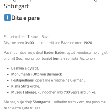
Shtutgart
Dita e pare
Udhetim ne Strasburg &
Shtutgart
Fluturim direkt
Tirane – Bazel
.
Nisja ne oren
05:00
dhe mberritja ne Bazel ne oren
19:20
.
Pas mberritjes, nisje drejt
Baden Baden
, qytet i vendosur ne brigjet
e
lumit Oos
, i njohur per
banjot termale romake
. Vizitohen:
Bashkia e qytetit
,
Monumenti i Otto von Bismarck
,
Festspielhaus
, opera me e madhe ne Gjermani,
Kisha Stiftskirche
,
Muzeu Faberge
, ku ndodhen mbi
700 vepra arti unike
.
Me pas, nisje drejt
Shtutgartit
– udhetim rreth
2 ore
, me pushime
te shkurtra gjate rruges.