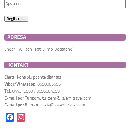
ADRESA
Sheshi “Willson”, kati 3 (mbi Vodafone)
KONTAKT
Chatt:
ikona blu poshte djathtas
Viber/Whatsapp:
0698885656
Tel:
044319999 / 0695884999
E-mail per Turizem:
turizem@kalemitravel.com
E-mail per Biletari:
bileta@kalemitravel.com
Facebook
Instagram