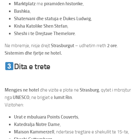
Marktplatz
me
piramiden historike
,
Bashkia
,
Shatervani dhe statuja e Dukes Ludwig
,
Kisha Katolike Shen Stefan
,
Sheshi i te Drejtave Themelore
.
Ne mbremje, nisje drejt
Strasburgut
– udhetim rreth
2 ore
.
Sistemim dhe fjetje ne hotel.
Dita e trete
Udhetim ne Strasburg &
Shtutgart
Mengjes ne hotel
dhe vizite e plote ne
Strasburg
, qytet i mbrojtur
nga
UNESCO
, ne brigjet e
lumit Rin
.
Vizitohen:
Urat e mbuluara Points Couverts
,
Katedralja Notre Dame
,
Maison Kammerzell
, ndertese tregtare e shekullit te 15-te,