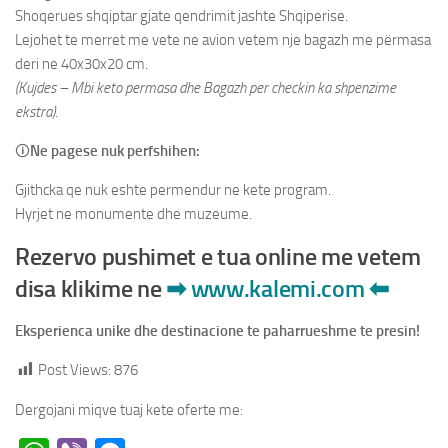
Shoqerues shqiptar gjate qendrimit jashte Shqiperise.
Lejohet te merret me vete ne avion vetem nje bagazh me përmasa
deri ne 40x30x20 cm.
(Kujdes – Mbi keto permasa dhe Bagazh per checkin ka shpenzime
ekstra).
🛈
Ne pagese nuk perfshihen:
Gjithcka qe nuk eshte permendur ne kete program.
Hyrjet ne monumente dhe muzeume.
Rezervo pushimet e tua online me vetem
disa klikime ne
➡
www.kalemi.com
⬅
Eksperienca unike dhe destinacione te paharrueshme te presin!
Post Views:
876
Dergojani miqve tuaj kete oferte me: