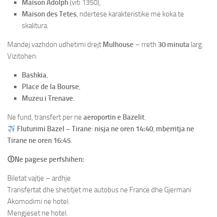
Maison Adolph
(viti 1350),
Maison des Tetes
, ndertese karakteristike me koka te
skalitura.
Mandej vazhdon udhetimi drejt
Mulhouse
– rreth
30 minuta
larg.
Vizitohen:
Bashkia
,
Place de la Bourse
,
Muzeu i Trenave
.
Ne fund, transfert per ne
aeroportin e Bazelit
.
Fluturimi Bazel – Tirane
:
nisja ne oren 14:40
,
mberritja ne
Tirane ne oren 16:45
.
🛈Ne pagese perfshihen:
Biletat vajtje – ardhje
Transfertat dhe shetitjet me autobus ne France dhe Gjermani
Akomodimi ne hotel.
Mengjeset ne hotel.