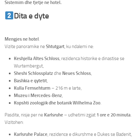
Sistemim dhe fjetje ne hotel.
Dita e dyte
Udhetim ne Strasburg &
Shtutgart
Mengjes ne hotel
.
Vizite panoramike ne
Shtutgart
, ku ndalemi ne:
Keshjella Altes Schloss
, rezidenca historike e dinastise se
Wurtembergut,
Sheshi Schlossplatz
dhe
Neues Schloss
,
Bashkia e qytetit
,
Kulla Fernsehturm
– 216 m e larte,
Muzeu i Mercedes-Benz
,
Kopshti zoologjik dhe botanik Wilhelma Zoo
.
Pasdite, nisje per ne
Karlsruhe
– udhetimi zgjat
1 ore e 20 minuta
.
Vizitohen:
Karlsruhe Palace
, rezidence e dikurshme e Dukes se Badenit,