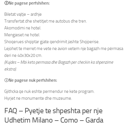
🛈Ne pagese perfshihen:
Biletat vajtje – ardhje
Transfertat dhe shetitjet me autobus dhe tren.
Akomodimi ne hotel.
Mengjeset ne hotel.
Shoqerues shqiptar gjate qendrimit jashte Shqiperise.
Lejohet te merret me vete ne avion vetem nje bagazh me përmasa
deri ne 40x30x20 cm.
(Kujdes – Mbi keto permasa dhe Bagazh per checkin ka shpenzime
ekstra).
🛈
Ne pagese nuk perfshihen:
Gjithcka qe nuk eshte permendur ne kete program.
Hyrjet ne monumente dhe muzeume.
FAQ – Pyetje te shpeshta per nje
Udhetim Milano – Como – Garda