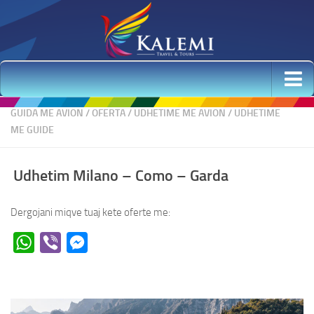
Udhetime me Avion
GUIDA ME AVION
/
OFERTA
/
UDHETIME ME AVION
/
UDHETIME
ME GUIDE
Udhetime Elitare
Udhetime me autobus
Udhetim Milano – Como – Garda
Krishtlindjet dhe Viti i Ri 2026 & 1, 2 Janar – Oferta
Udhetime per Ski
Dergojani miqve tuaj kete oferte me:
Udhetime me Guide
WhatsApp
Viber
Messenger
Udhetime ne Shqiperi
Udhetim Milano – Como – Garda
Udhetime 2 ditore
Udhetime 3 ditore