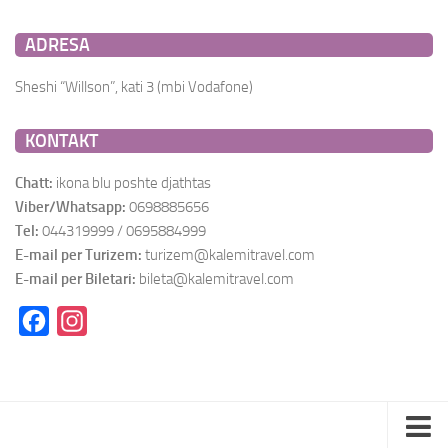
ADRESA
Sheshi “Willson”, kati 3 (mbi Vodafone)
KONTAKT
Chatt:
ikona blu poshte djathtas
Viber/Whatsapp:
0698885656
Tel:
044319999 / 0695884999
E-mail per Turizem:
turizem@kalemitravel.com
E-mail per Biletari:
bileta@kalemitravel.com
Facebook
Instagram