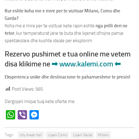
Kur eshte koha me e mire per te vizituar Milano, Como dhe
Garda?
Koha me e mire per te vizituar kete rajon eshte
nga prilli deri ne
tetor
, kur temperaturat jane te buta dhe liqenet ofrojne pamje
spektakolare dhe kushte ideale per eksplorim.
Rezervo pushimet e tua online me vetem
disa klikime ne
➡
www.kalemi.com
⬅
Eksperienca unike dhe destinacione te paharrueshme te presin!
Post Views:
565
Dergojani miqve tuaj kete oferte me:
WhatsApp
Viber
Messenger
Tags:
city break Itali
Liqeni Como
Liqeni Garda
Milano