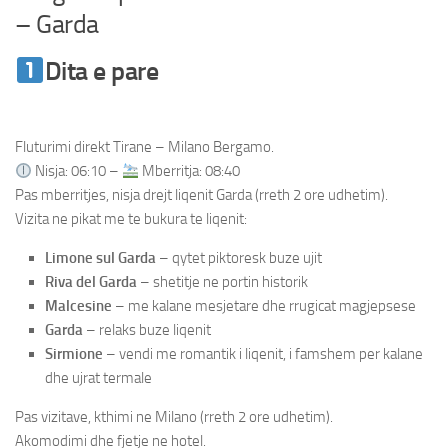
– Garda
Dita e pare
Udhetim Milano – Como
– Garda
Fluturimi direkt Tirane – Milano Bergamo.
Nisja: 06:10 –
Mberritja: 08:40
Pas mberritjes, nisja drejt liqenit Garda (rreth 2 ore udhetim).
Vizita ne pikat me te bukura te liqenit:
Limone sul Garda
– qytet piktoresk buze ujit
Riva del Garda
– shetitje ne portin historik
Malcesine
– me kalane mesjetare dhe rrugicat magjepsese
Garda
– relaks buze liqenit
Sirmione
– vendi me romantik i liqenit, i famshem per kalane
dhe ujrat termale
Pas vizitave, kthimi ne Milano (rreth 2 ore udhetim).
Akomodimi dhe fjetje ne hotel.