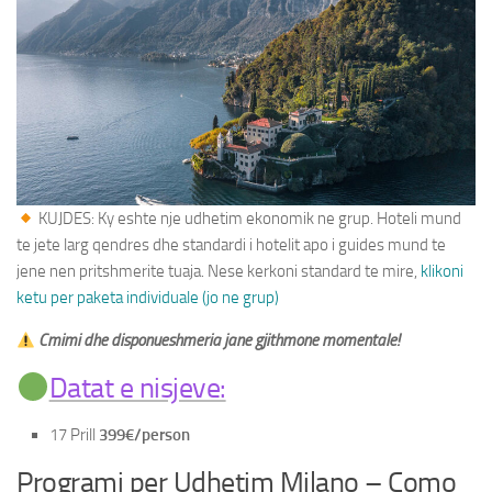
Paketa Individuale
KUJDES: Ky eshte nje udhetim ekonomik ne grup. Hoteli mund
te jete larg qendres dhe standardi i hotelit apo i guides mund te
jene nen pritshmerite tuaja. Nese kerkoni standard te mire,
klikoni
ketu per paketa individuale (jo ne grup)
Cmimi dhe disponueshmeria jane gjithmone momentale!
Datat e nisjeve:
17 Prill
399€/person
Programi per Udhetim Milano – Como