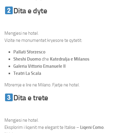
Dita e dyte
Udhetim Milano – Como
– Garda
Mengjesi ne hotel.
Vizite ne monumentet kryesore te qytetit:
Pallati Sforzesco
Sheshi Duomo
dhe
Katedralja e Milanos
Galeria Vittorio Emanuele II
Teatri La Scala
Mbremje e lire ne Milano. Fjetje ne hotel.
Dita e trete
Udhetim Milano – Como
– Garda
Mengjesi ne hotel.
Eksplorim i liqenit me elegant te Italise –
Liqeni Como
.