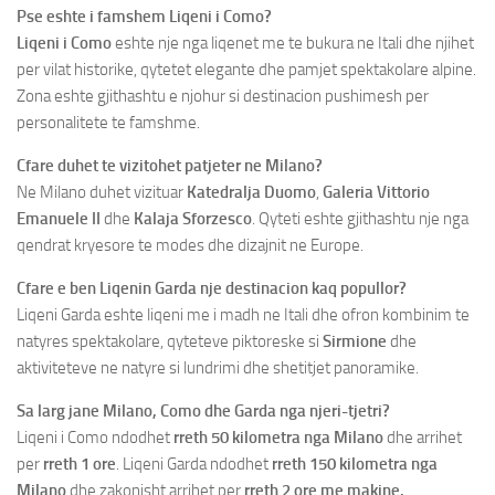
Pse eshte i famshem Liqeni i Como?
Liqeni i Como
eshte nje nga liqenet me te bukura ne Itali dhe njihet
per vilat historike, qytetet elegante dhe pamjet spektakolare alpine.
Zona eshte gjithashtu e njohur si destinacion pushimesh per
personalitete te famshme.
Cfare duhet te vizitohet patjeter ne Milano?
Ne Milano duhet vizituar
Katedralja Duomo
,
Galeria Vittorio
Emanuele II
dhe
Kalaja Sforzesco
. Qyteti eshte gjithashtu nje nga
qendrat kryesore te modes dhe dizajnit ne Europe.
Cfare e ben Liqenin Garda nje destinacion kaq popullor?
Liqeni Garda eshte liqeni me i madh ne Itali dhe ofron kombinim te
natyres spektakolare, qyteteve piktoreske si
Sirmione
dhe
aktiviteteve ne natyre si lundrimi dhe shetitjet panoramike.
Sa larg jane Milano, Como dhe Garda nga njeri-tjetri?
Liqeni i Como ndodhet
rreth 50 kilometra
nga Milano
dhe arrihet
per
rreth 1 ore
. Liqeni Garda ndodhet
rreth 150 kilometra nga
Milano
dhe zakonisht arrihet per
rreth 2 ore me makine.