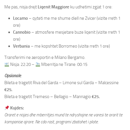
Me pas, nisja drejt
Liqenit Maggiore
ku udhetimi zgjat 1 ore:
Locarno
– qyteti me me shume diell ne Zvicer (vizite rreth 1
ore)
Cannobio
– atmosfere mesjetare buze liqenit (vizite rreth 1
ore)
Verbania
– me kopshtet Borromeo (vizite rreth 1 ore)
Transferimi ne aeroportin e Milano Bergamo.
Nisja: 22:20 –
Mberritja ne Tirane: 00:15
Opsionale
:
Bileta e tragetit Riva del Garda – Limone sul Garda – Malcessine
€25.
Bileta e tragetit Tremeso – Bellagio – Mannagio
€25.
Kujdes:
Oraret e nisjes dhe mberritjes mund te ndryshojne ne varesi te orarit te
kompanise ajrore. Ne cdo rast, programi zbatohet i plote.