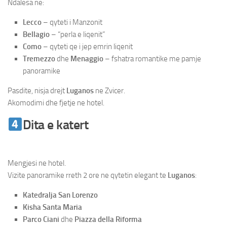
Ndalesa ne:
Lecco
– qyteti i Manzonit
Bellagio
– “perla e liqenit”
Como
– qyteti qe i jep emrin liqenit
Tremezzo
dhe
Menaggio
– fshatra romantike me pamje
panoramike
Pasdite, nisja drejt
Luganos
ne Zvicer.
Akomodimi dhe fjetje ne hotel.
Dita e katert
Udhetim Milano –
Como – Garda
Mengjesi ne hotel.
Vizite panoramike rreth 2 ore ne qytetin elegant te
Luganos
:
Katedralja San Lorenzo
Kisha Santa Maria
Parco Ciani
dhe
Piazza della Riforma