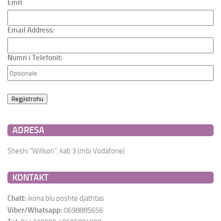
Emri
Email Address:
Numri i Telefonit:
ADRESA
Sheshi “Willson”, kati 3 (mbi Vodafone)
KONTAKT
Chatt:
ikona blu poshte djathtas
Viber/Whatsapp:
0698885656