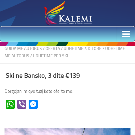
Udhetime me Avion
GUIDA ME AUTOBUS
/
OFERTA
/
UDHETIME 3 DITORE
/
UDHETIME
ME AUTOBUS
/
UDHETIME PER SKI
Udhetime Elitare
Udhetime me autobus
Ski ne Bansko, 3 dite €139
Krishtlindjet dhe Viti i Ri 2026 & 1, 2 Janar – Oferta
Udhetime per Ski
Dergojani miqve tuaj kete oferte me:
Udhetime me Guide
WhatsApp
Viber
Messenger
Udhetime ne Shqiperi
Ski ne Bansko
Udhetime 2 ditore
Udhetime 3 ditore