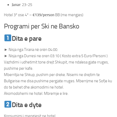
Janar
: 23-25
Hotel 3* ose 4* –
€139/person
BB (me mengjes)
Programi per Ski ne Bansko
Dita e pare
Ski ne Bansko
► Nisja nga Tirana në orën 04:00.
► Nisja nga Durresi ne oren 03:10 ( Kosto extra 5 Euro/Personi )
Vazhdimi i udhetimit tone drejt Shkupit, me ndalesa gjate rruges,
pushime per kafe.
Mberritja ne Shkup, pushim per dreke. Nisemi ne drejtim te
Bullgarise me disa pushime pergjate rruges. Mberrijme ne Sofje ku
do te behet dhe akomodimi ne hotel.
Akomodohemi ne hotel. Mbremje e lire.
Dita e dyte
Ski ne Bansko
Konsumimi i mengjesit ne hotel.