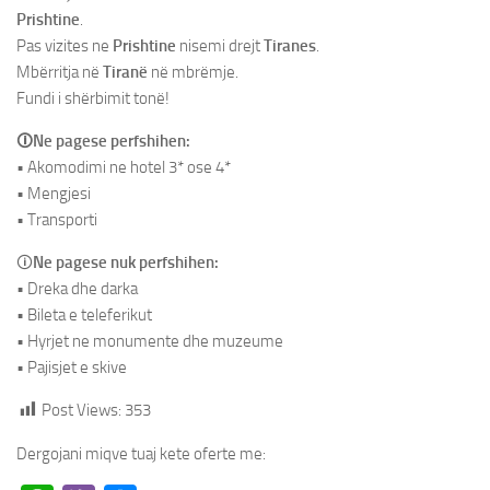
Prishtine
.
Pas vizites ne
Prishtine
nisemi drejt
Tiranes
.
Mbërritja në
Tiranë
në mbrëmje.
Fundi i shërbimit tonë!
🛈Ne pagese perfshihen:
• Akomodimi ne hotel 3* ose 4*
• Mengjesi
• Transporti
🛈
Ne pagese nuk perfshihen:
• Dreka dhe darka
• Bileta e teleferikut
• Hyrjet ne monumente dhe muzeume
• Pajisjet e skive
Post Views:
353
Dergojani miqve tuaj kete oferte me: