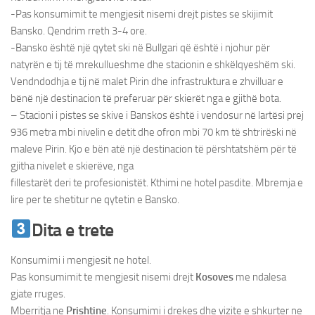
-Pas konsumimit te mengjesit nisemi drejt pistes se skijimit
Bansko. Qendrim rreth 3-4 ore.
-Bansko është një qytet ski në Bullgari që është i njohur për
natyrën e tij të mrekullueshme dhe stacionin e shkëlqyeshëm ski.
Vendndodhja e tij në malet Pirin dhe infrastruktura e zhvilluar e
bënë një destinacion të preferuar për skierët nga e gjithë bota.
– Stacioni i pistes se skive i Banskos është i vendosur në lartësi prej
936 metra mbi nivelin e detit dhe ofron mbi 70 km të shtrirëski në
maleve Pirin. Kjo e bën atë një destinacion të përshtatshëm për të
gjitha nivelet e skierëve, nga
fillestarët deri te profesionistët. Kthimi ne hotel pasdite. Mbremja e
lire per te shetitur ne qytetin e Bansko.
Dita e trete
Konsumimi i mengjesit ne hotel.
Pas konsumimit te mengjesit nisemi drejt
Kosoves
me ndalesa
gjate rruges.
Mberritja ne
Prishtine
. Konsumimi i drekes dhe vizite e shkurter ne