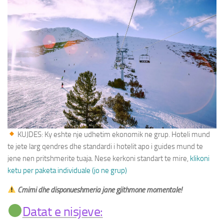
Paketa Individuale
KUJDES: Ky eshte nje udhetim ekonomik ne grup. Hoteli mund
te jete larg qendres dhe standardi i hotelit apo i guides mund te
jene nen pritshmerite tuaja. Nese kerkoni standart te mire,
klikoni
ketu per paketa individuale (jo ne grup)
Cmimi dhe disponueshmeria jane gjithmone momentale!
Datat e nisjeve: