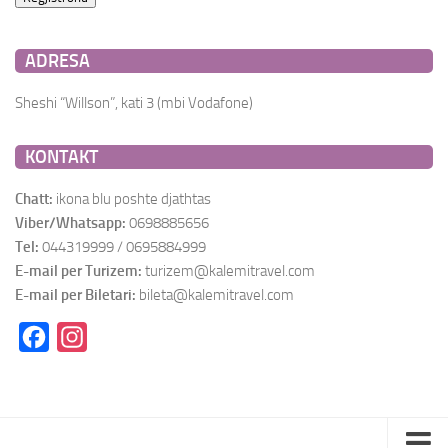
ADRESA
Sheshi “Willson”, kati 3 (mbi Vodafone)
KONTAKT
Chatt:
ikona blu poshte djathtas
Viber/Whatsapp:
0698885656
Tel:
044319999 / 0695884999
E-mail per Turizem:
turizem@kalemitravel.com
E-mail per Biletari:
bileta@kalemitravel.com
Facebook
Instagram