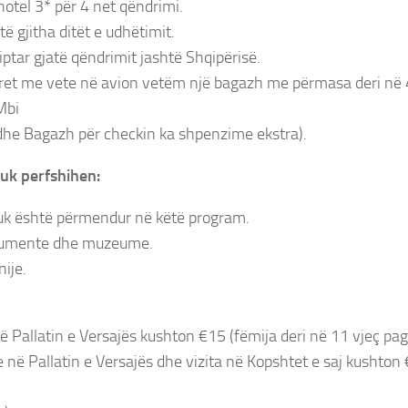
tel 3* për 4 net qëndrimi.
ë gjitha ditët e udhëtimit.
ptar gjatë qëndrimit jashtë Shqipërisë.
ret me vete në avion vetëm një bagazh me përmasa deri në 
Mbi
he Bagazh për checkin ka shpenzime ekstra).
uk perfshihen:
uk është përmendur në këtë program.
numente dhe muzeume.
ije.
ë Pallatin e Versajës kushton €15 (fëmija deri në 11 vjeç pa
e në Pallatin e Versajës dhe vizita në Kopshtet e saj kushton