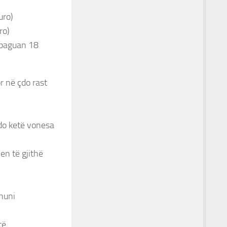
uro)
ro)
ç paguan 18
r në çdo rast
do ketë vonesa
en të gjithë
huni
të