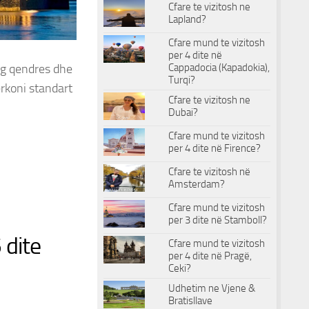
Cfare te vizitosh ne
Lapland?
Cfare mund te vizitosh
per 4 dite në
rg qendres dhe
Cappadocia (Kapadokia),
Turqi?
erkoni standart
Cfare te vizitosh ne
Dubai?
Cfare mund te vizitosh
per 4 dite në Firence?
Cfare te vizitosh në
Amsterdam?
Cfare mund te vizitosh
per 3 dite në Stamboll?
 dite
Cfare mund te vizitosh
per 4 dite në Pragë,
Ceki?
Udhetim ne Vjene &
Bratisllave