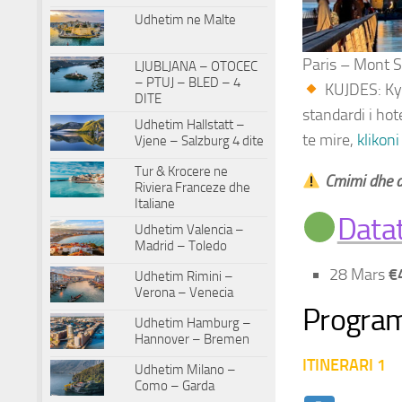
Udhetim ne Malte
Paris – Mont S
LJUBLJANA – OTOCEC
– PTUJ – BLED – 4
KUJDES: Ky 
DITE
standardi i hot
Udhetim Hallstatt –
te mire,
klikoni
Vjene – Salzburg 4 dite
Tur & Krocere ne
Cmimi dhe d
Riviera Franceze dhe
Italiane
Datat
Udhetim Valencia –
Madrid – Toledo
28 Mars
€
Udhetim Rimini –
Verona – Venecia
Programi
Udhetim Hamburg –
Hannover – Bremen
ITINERARI 1
Udhetim Milano –
Como – Garda