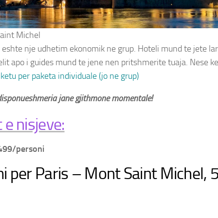
aint Michel
eshte nje udhetim ekonomik ne grup. Hoteli mund te jete la
elit apo i guides mund te jene nen pritshmerite tuaja. Nese k
 ketu per paketa individuale (jo ne grup)
isponueshmeria jane gjithmone momentale!
 e nisjeve:
499/personi
 per Paris – Mont Saint Michel, 5