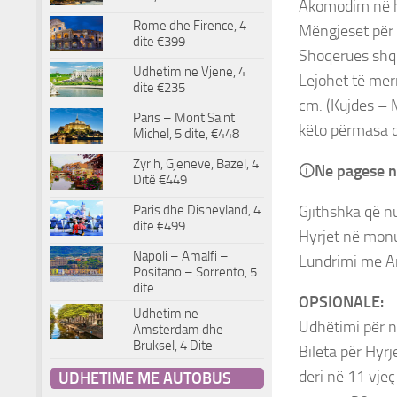
Akomodim në ho
Rome dhe Firence, 4
Mëngjeset për t
dite €399
Shoqërues shqi
Udhetim ne Vjene, 4
Lejohet të mer
dite €235
cm. (Kujdes – 
Paris – Mont Saint
këto përmasa d
Michel, 5 dite, €448
Zyrih, Gjeneve, Bazel, 4
🛈
Ne pagese n
Ditë €449
Gjithshka që n
Paris dhe Disneyland, 4
dite €499
Hyrjet në mo
Napoli – Amalfi –
Lundrimi me An
Positano – Sorrento, 5
dite
OPSIONALE:
Udhetim ne
Udhëtimi për n
Amsterdam dhe
Bruksel, 4 Dite
Bileta për Hyrj
deri në 11 vjeç
UDHETIME ME AUTOBUS