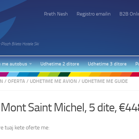
Rreth Nesh
Regjistro emailin
B2B Onli
Plazh Bileta Hotele Ski
 me autobus
Udhetime 2 ditore
Udhetime 3 ditore
P
ON
/
OFERTA
/
UDHETIME ME AVION
/
UDHETIME ME GUIDE
 Mont Saint Michel, 5 dite, €4
e tuaj kete oferte me: