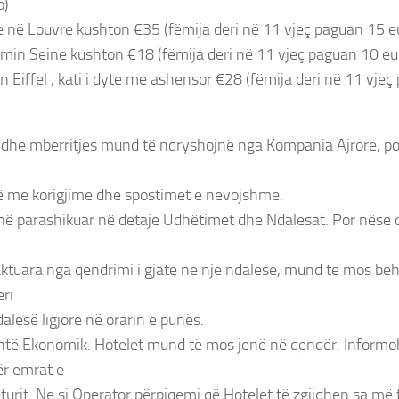
o)
je në Louvre kushton €35 (fëmija deri në 11 vjeç paguan 15 e
min Seine kushton €18 (fëmija deri në 11 vjeç paguan 10 eu
en Eiffel , kati i dyte me ashensor €28 (fëmija deri në 11 vje
s dhe mberritjes mund të ndryshojnë nga Kompania Ajrore, po
të me korigjime dhe spostimet e nevojshme.
ë parashikuar në detaje Udhëtimet dhe Ndalesat. Por nëse 
ktuara nga qëndrimi i gjatë në një ndalesë, mund të mos bëh
eri
alesë ligjore në orarin e punës.
htë Ekonomik. Hotelet mund të mos jenë në qendër. Informo
ër emrat e
turit. Ne si Operator përpiqemi që Hotelet të zgjidhen sa më 