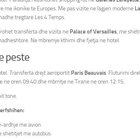
re me ikonike te Europes. Me pas vizite ne lagjen moderne
La
madhe tregtare Les 4 Temps.
frohet transferta dhe vizita ne
Palace of Versailles
, me shëti
adheshtore. Ne mbremje kthimi dhe fjetja ne hotel.
e peste
Paris – Mont Saint Michel
el. Transferta drejt aeroportit
Paris Beauvais
. Fluturimi dir
je ne oren 09:40 dhe mbrritje ne Tirane ne oren 12:15.
it tone.
erfshihen:
e-ardhje me avion
e shëtitjet me autobus.