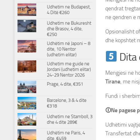
Udhetim ne Budapest,
qendrat tregta
4 Ditë €260
ne qendren e 
Udhetim ne Bukuresht
dhe Brasov, 4 dite,
Opsionalisht o
€250
dhe kopshtet m
Udhëtim në Japoni – 8
dite, 10 Nentor
Dita 
(udhetim elitar)
Udhetim me guide ne
Jordani (udhetim elitar)
Mengjesi ne hot
24-29 Nentor 2026
Tirane
, me nis
Prage, 4 dite, €351
Fundi i sherbim
Barcelone, 3 & 4 dite
€318
🛈Ne pagese p
Udhetim ne Stamboll, 3
dhe 4 dite 289€
Udhëtimi vajtj
Transfertat dh
Udhëtim ne Paris, 4
dite, €459