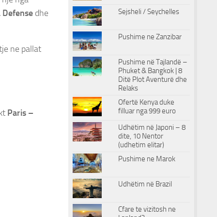
Sejsheli / Seychelles
 Defense
dhe
Pushime ne Zanzibar
tje ne pallat
Pushime në Tajlandë –
Phuket & Bangkok | 8
Ditë Plot Aventurë dhe
Relaks
Ofertë Kenya duke
filluar nga 999 euro
ekt
Paris –
Udhëtim në Japoni – 8
dite, 10 Nentor
(udhetim elitar)
Pushime ne Marok
Udhëtim në Brazil
Cfare te vizitosh ne