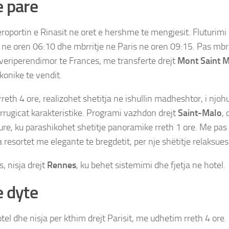
e pare
Paris – Mont Saint Michel
roportin e Rinasit ne oret e hershme te mengjesit. Fluturimi
e ne oren 06:10 dhe mbrritje ne Paris ne oren 09:15. Pas mbrri
 veriperendimor te Frances, me transferte drejt
Mont Saint M
konike te vendit.
reth 4 ore, realizohet shetitja ne ishullin madheshtor, i njoh
rrugicat karakteristike. Programi vazhdon drejt
Saint-Malo
, 
re, ku parashikohet shetitje panoramike rreth 1 ore. Me pas
a resortet me elegante te bregdetit, per nje shëtitje relaksues
s, nisja drejt
Rennes
, ku behet sistemimi dhe fjetja ne hotel.
e dyte
el dhe nisja per kthim drejt Parisit, me udhetim rreth 4 ore.