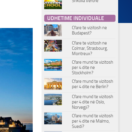
Shkolla Verore
UDHETIME INDIVIDUALE
Cfare te vizitosh ne
Budapest?
Cfare te vizitosh ne
Colmar, Strasbourg,
Montreux?
Cfare mund te vizitosh
per 4 dite ne
Stockholm?
Cfare mund te vizitosh
per 4 dite ne Berlin?
Cfare mund te vizitosh
per 4 dite në Oslo,
Norvegji?
Cfare mund te vizitosh
per 4 dite në Malmo,
Suedi?