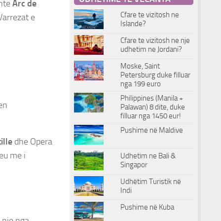
shte
Arc de
Cfare te vizitosh ne
arrezat e
Islande?
Cfare te vizitosh ne nje
udhetim ne Jordani?
Moske, Saint
Petersburg duke filluar
nga 199 euro
Philippines (Manila +
hen
Palawan) 8 dite, duke
filluar nga 1450 eur!
Pushime në Maldive
ille
dhe Opera
eu me i
Udhetim ne Bali &
Singapor
Udhëtim Turistik në
l
Indi
Pushime në Kuba
, nje nga