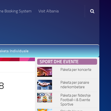
ne Booking System
Visit Albania
aketa Individuale
SPORT DHE EVENTE
Paketa per koncerte
48
Paketa per panaire
nderkombetare
Paketa per Ndeshje
Football-i & Evente
Sportive