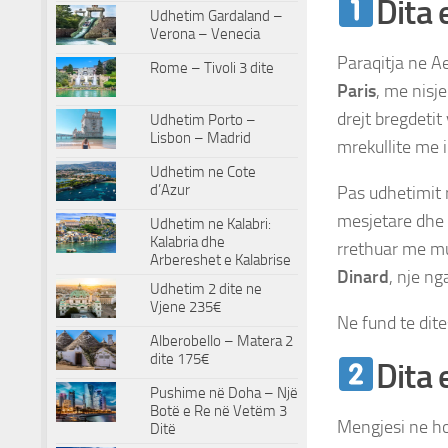
Dita 
Udhetim Gardaland –
Verona – Venecia
Paraqitja ne Ae
Rome – Tivoli 3 dite
Paris
, me nisj
drejt bregdetit
Udhetim Porto –
Lisbon – Madrid
mrekullite me i
Udhetim ne Cote
d’Azur
Pas udhetimit r
mesjetare dhe 
Udhetim ne Kalabri:
Kalabria dhe
rrethuar me mu
Arbereshet e Kalabrise
Dinard
, nje ng
Udhetim 2 dite ne
Vjene 235€
Ne fund te dite
Alberobello – Matera 2
dite 175€
Dita 
Pushime në Doha – Një
Botë e Re në Vetëm 3
Mengjesi ne hot
Ditë