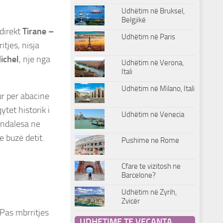
Udhëtim në Bruksel,
Belgjikë
 direkt
Tirane –
Udhëtim në Paris
tjes, nisja
ichel
, nje nga
Udhëtim në Verona,
Itali
Udhëtim në Milano, Itali
ur per abacine
qytet historik i
Udhëtim në Venecia
 ndalesa ne
e buzë detit.
Pushime ne Rome
Cfare te vizitosh ne
Barcelone?
Udhëtim në Zyrih,
Zvicër
 Pas mbrritjes
UDHETIME TE VECANTA