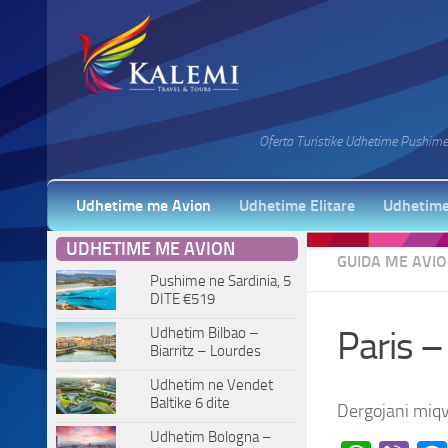
Oferta Turistike Udhetime Pushime 
Udhetime me Avion
Udhetime Elitare
Udhetime
UDHETIME ME AVION
GUIDA ME AVI
Pushime ne Sardinia, 5
DITE €519
Udhetim Bilbao –
Paris –
Biarritz – Lourdes
Udhetim ne Vendet
Baltike 6 dite
Dergojani miqv
Udhetim Bologna –