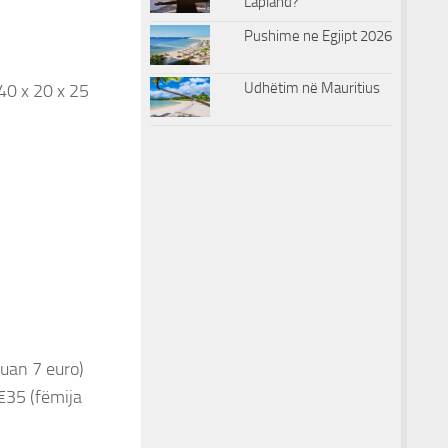
Lapland?
Pushime ne Egjipt 2026
Udhëtim në Mauritius
40 x 20 x 25
guan 7 euro)
 €35 (fëmija