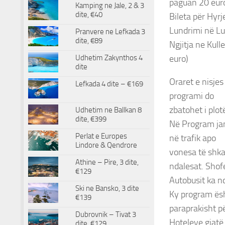
paguan 20 eur
Kamping ne Jale, 2 & 3
dite, €40
Bileta për Hyr
Lundrimi në Lu
Pranvere ne Lefkada 3
dite, €89
Ngjitja ne Kull
euro)
Udhetim Zakynthos 4
dite
Oraret e nisje
Lefkada 4 dite – €169
programi do
zbatohet i plo
Udhetim ne Ballkan 8
dite, €399
Në Program jan
Perlat e Europes
në trafik apo
Lindore & Qendrore
vonesa të shka
Athine – Pire, 3 dite,
ndalesat. Shof
€129
Autobusit ka nd
Ski ne Bansko, 3 dite
Ky program ës
€139
paraprakisht p
Dubrovnik – Tivat 3
Hoteleve gjatë 
dite, €129