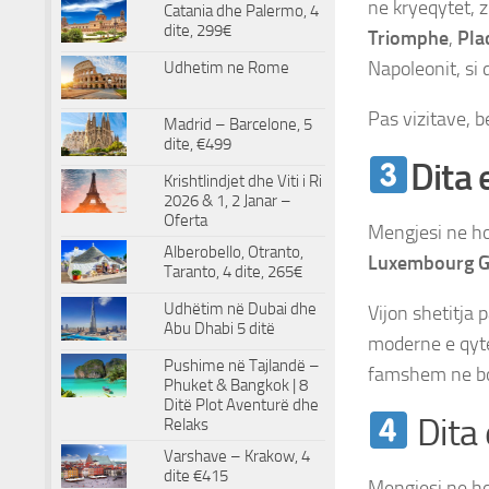
ne kryeqytet, z
Catania dhe Palermo, 4
dite, 299€
Triomphe
,
Pla
Napoleonit, si
Udhetim ne Rome
Pas vizitave, b
Madrid – Barcelone, 5
dite, €499
Dita 
Krishtlindjet dhe Viti i Ri
2026 & 1, 2 Janar –
Oferta
Mengjesi ne hot
Alberobello, Otranto,
Luxembourg G
Taranto, 4 dite, 265€
Udhëtim në Dubai dhe
Vijon shetitja
Abu Dhabi 5 ditë
moderne e qyte
Pushime në Tajlandë –
famshem ne bot
Phuket & Bangkok | 8
Ditë Plot Aventurë dhe
Dita 
Relaks
Varshave – Krakow, 4
dite €415
Mengjesi ne ho