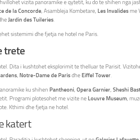
hvillohet vizita panoramike e qytetit, ku do te shihen nga ja
ce de la Concorde
, Asambleja Kombetare,
Les Invalides
me V
 dhe
Jardin des Tuileries
.
ehet sistemimi dhe fjetja ne hotel ne Paris.
e trete
Paris – Mont Saint Michel
el. Dita i kushtohet eksplorimit te thelluar te Parisit. Vizito
ardens
,
Notre-Dame de Paris
dhe
Eiffel Tower
.
 panoramike ku shihen
Pantheoni
,
Opera Garnier
,
Sheshi Bast
tit. Programi plotesohet me vizite ne
Louvre Museum
, muz
e. Kthimi dhe fjetja ne hotel.
e katert
Paris – Mont Saint Miche
tel. Paraditja i kushtohet shopping-ut ne
Galeries Lafayette